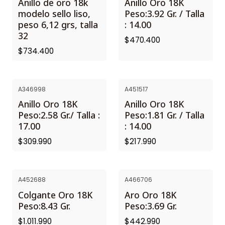
Anillo de oro 18k
Anillo Oro 18K
modelo sello liso,
Peso:3.92 Gr. / Talla
peso 6,12 grs, talla
: 14.00
32
$470.400
$734.400
A346998
A451517
Anillo Oro 18K
Anillo Oro 18K
Peso:2.58 Gr./ Talla :
Peso:1.81 Gr. / Talla
17.00
: 14.00
$309.990
$217.990
A452688
A466706
Colgante Oro 18K
Aro Oro 18K
Peso:8.43 Gr.
Peso:3.69 Gr.
$1.011.990
$442.990