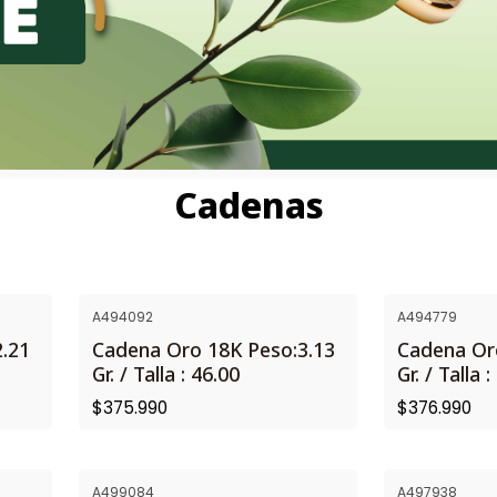
Cadenas
A494092
A494779
.21
Cadena Oro 18K Peso:3.13
Cadena Or
Gr. / Talla : 46.00
Gr. / Talla :
$375.990
$376.990
A499084
A497938