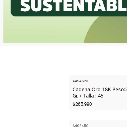
A494620
Cadena Oro 18K Peso:2
Gr. / Talla : 45
$265.990
A498450