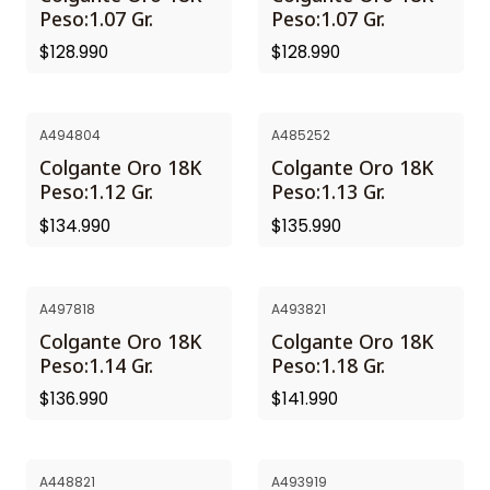
Peso:1.07 Gr.
Peso:1.07 Gr.
$128.990
$128.990
A494804
A485252
Colgante Oro 18K
Colgante Oro 18K
Peso:1.12 Gr.
Peso:1.13 Gr.
$134.990
$135.990
A497818
A493821
NUEVO
Colgante Oro 18K
Colgante Oro 18K
Peso:1.14 Gr.
Peso:1.18 Gr.
$136.990
$141.990
A448821
A493919