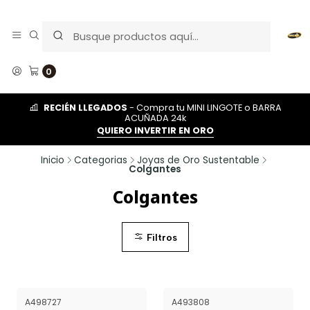
0
RECIÉN LLEGADOS
- Compra tu MINI LINGOTE o BARRA
ACUÑADA 24k
QUIERO INVERTIR EN ORO
Inicio
Categorias
Joyas de Oro Sustentable
Colgantes
Colgantes
Filtros
A498727
A493808