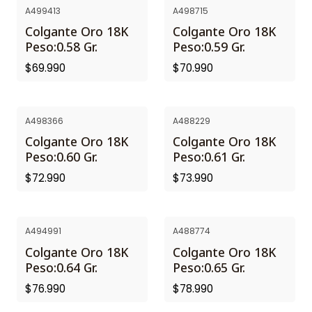
A499413
A498715
NUEVO
NUEVO
Colgante Oro 18K
Colgante Oro 18K
Peso:0.58 Gr.
Peso:0.59 Gr.
$69.990
$70.990
A498366
A488229
NUEVO
Colgante Oro 18K
Colgante Oro 18K
Peso:0.60 Gr.
Peso:0.61 Gr.
$72.990
$73.990
A494991
A488774
NUEVO
Colgante Oro 18K
Colgante Oro 18K
Peso:0.64 Gr.
Peso:0.65 Gr.
$76.990
$78.990