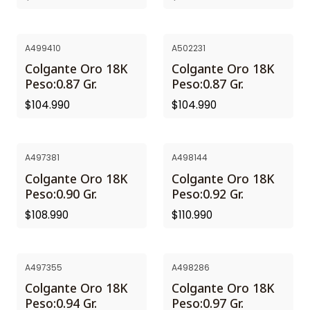
A499410
A502231
NUEVO
NUEVO
Colgante Oro 18K
Colgante Oro 18K
Peso:0.87 Gr.
Peso:0.87 Gr.
$104.990
$104.990
A497381
A498144
NUEVO
NUEVO
Colgante Oro 18K
Colgante Oro 18K
Peso:0.90 Gr.
Peso:0.92 Gr.
$108.990
$110.990
A497355
A498286
NUEVO
NUEVO
Colgante Oro 18K
Colgante Oro 18K
Peso:0.94 Gr.
Peso:0.97 Gr.