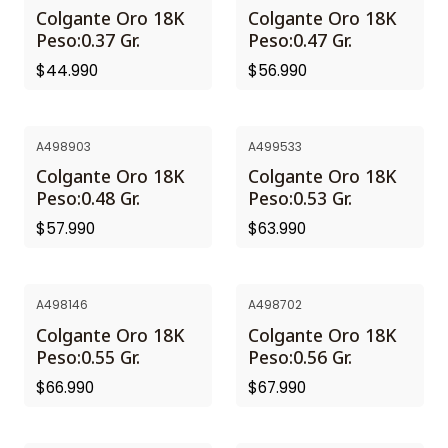
NUEVO
NUEVO
Colgante Oro 18K
Colgante Oro 18K
Peso:0.37 Gr.
Peso:0.47 Gr.
$44.990
$56.990
A498903
A499533
NUEVO
NUEVO
Colgante Oro 18K
Colgante Oro 18K
Peso:0.48 Gr.
Peso:0.53 Gr.
$57.990
$63.990
A498146
A498702
NUEVO
NUEVO
Colgante Oro 18K
Colgante Oro 18K
Peso:0.55 Gr.
Peso:0.56 Gr.
$66.990
$67.990