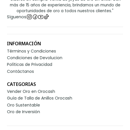
más de 15 años de experiencia, brindamos un mundo de
oportunidades de oro a todos nuestros clientes."
Síguenos
INFORMACIÓN
Términos y Condiciones
Condiciones de Devolucion
Políticas de Privacidad
Contáctanos
CATEGORIAS
Vender Oro en Orocash
Guía de Talla de Anillos Orocash
Oro Sustentable
Oro de Inversión