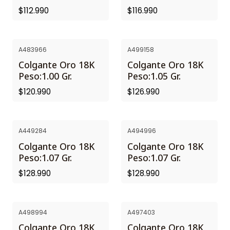
$112.990
$116.990
A483966
A499158
NUEVO
Colgante Oro 18K
Colgante Oro 18K
Peso:1.00 Gr.
Peso:1.05 Gr.
$120.990
$126.990
A449284
A494996
Colgante Oro 18K
Colgante Oro 18K
Peso:1.07 Gr.
Peso:1.07 Gr.
$128.990
$128.990
A498994
A497403
NUEVO
NUEVO
Colgante Oro 18K
Colgante Oro 18K