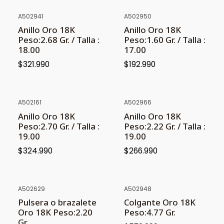
A502941
A502950
NUEVO
NUEVO
Anillo Oro 18K
Anillo Oro 18K
Peso:2.68 Gr. / Talla :
Peso:1.60 Gr. / Talla :
18.00
17.00
$321.990
$192.990
A502161
A502966
NUEVO
NUEVO
Anillo Oro 18K
Anillo Oro 18K
PROXIMAMENTE
Peso:2.70 Gr. / Talla :
Peso:2.22 Gr. / Talla :
19.00
19.00
$324.990
$266.990
A502629
A502948
NUEVO
NUEVO
Pulsera o brazalete
Colgante Oro 18K
Oro 18K Peso:2.20
Peso:4.77 Gr.
Gr.