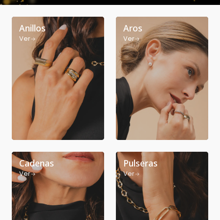
Anillos
Aros
Ver
Ver
Cadenas
Pulseras
Ver
Ver