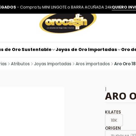
LEGADOS
- Compra tu MINI LINGOTE o BARRA ACUÑADA 24k
QUIERO INV
s de Oro Sustentable
Joyas de Oro Importadas
Oro de
ias
Atributos
Joyas Importadas
Aros importados
Aro Oro 18
|
ARO O
KILATES
18K
ORIGEN