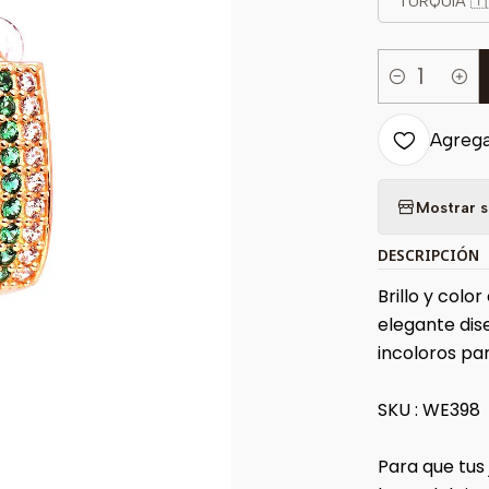
TURQUIA 🇹
Cantidad
Agregar
Mostrar s
DESCRIPCIÓN
Brillo y colo
elegante dis
incoloros par
SKU : WE398
Para que tus