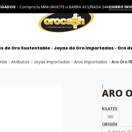
LEGADOS
- Compra tu MINI LINGOTE o BARRA ACUÑADA 24k
QUIERO INV
s de Oro Sustentable
Joyas de Oro Importadas
Oro de
rias
Atributos
Joyas Importadas
Aros importados
Aro Oro 18
|
ARO O
KILATES
18K
ORIGEN