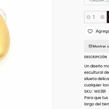
TURQUIA 🇹
Cantidad
Agregar
Mostrar s
DESCRIPCIÓN
Un diseño mo
escultural de
silueta deli
cualquier loo
SKU : WE391
Para que tus
largo del t