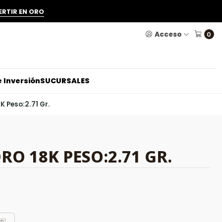
ERTIR EN ORO
Acceso
0
 Inversión
SUCURSALES
K Peso:2.71 Gr.
RO 18K PESO:2.71 GR.