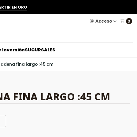
ERTIR EN ORO
Acceso
0
 Inversión
SUCURSALES
adena fina largo :45 cm
A FINA LARGO :45 CM
o