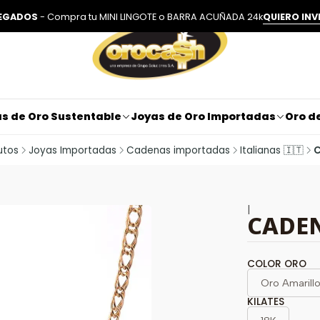
LEGADOS
- Compra tu MINI LINGOTE o BARRA ACUÑADA 24k
QUIERO INV
s de Oro Sustentable
Joyas de Oro Importadas
Oro de
utos
Joyas Importadas
Cadenas importadas
Italianas 🇮🇹
C
|
CADEN
COLOR ORO
Oro Amarill
KILATES