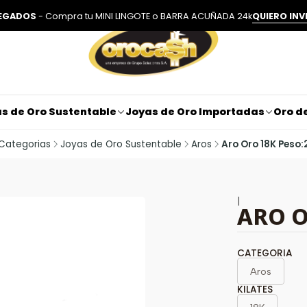
LEGADOS
- Compra tu MINI LINGOTE o BARRA ACUÑADA 24k
QUIERO INV
s de Oro Sustentable
Joyas de Oro Importadas
Oro de
Categorias
Joyas de Oro Sustentable
Aros
Aro Oro 18K Peso:
|
ARO O
CATEGORIA
Aros
KILATES