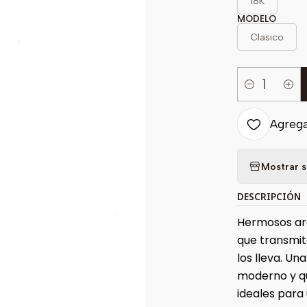
18K
MODELO
Clasico
Cantidad
Agregar
Mostrar s
DESCRIPCIÓN
Hermosos aro
que transmit
los lleva. Un
moderno y qu
ideales para 