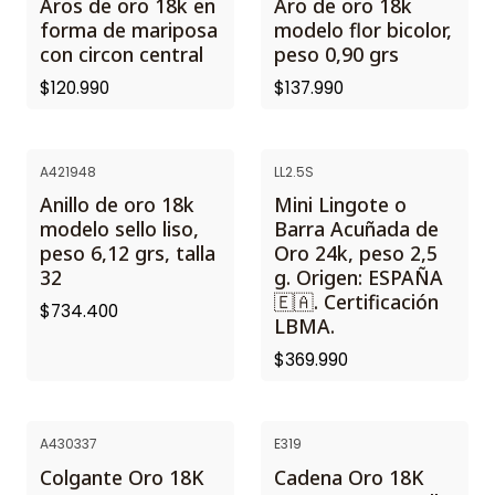
Aros de oro 18k en
Aro de oro 18k
forma de mariposa
modelo flor bicolor,
con circon central
peso 0,90 grs
$120.990
$137.990
A421948
LL2.5S
PROXIMAMENTE
Anillo de oro 18k
Mini Lingote o
modelo sello liso,
Barra Acuñada de
peso 6,12 grs, talla
Oro 24k, peso 2,5
32
g. Origen: ESPAÑA
🇪🇦. Certificación
$734.400
LBMA.
$369.990
A430337
E319
Colgante Oro 18K
Cadena Oro 18K