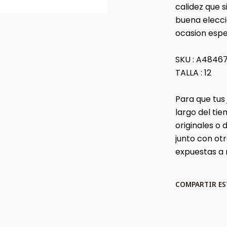
calidez que 
buena elecci
ocasion espec
SKU : A4846
TALLA : 12
Para que tus
largo del t
originales o
junto con ot
expuestas a
COMPARTIR E