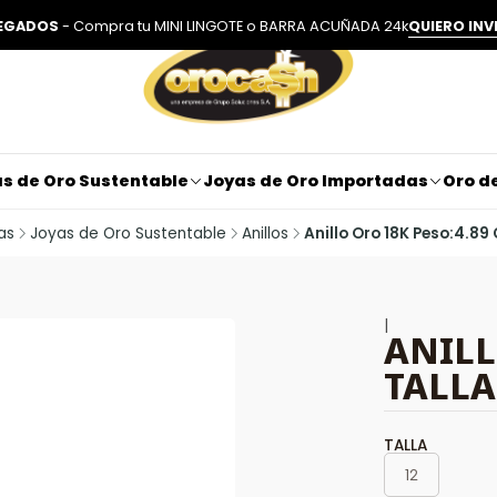
LEGADOS
- Compra tu MINI LINGOTE o BARRA ACUÑADA 24k
QUIERO INV
s de Oro Sustentable
Joyas de Oro Importadas
Oro de
as
Joyas de Oro Sustentable
Anillos
Anillo Oro 18K Peso:4.89 G
|
ANILL
TALLA 
TALLA
12