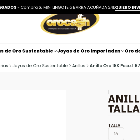
LEGADOS
- Compra tu MINI LINGOTE o BARRA ACUÑADA 24k
QUIERO INV
s de Oro Sustentable
Joyas de Oro Importadas
Oro de
rias
Joyas de Oro Sustentable
Anillos
Anillo Oro 18K Peso:1.87 
|
ANILL
TALLA 
TALLA
16