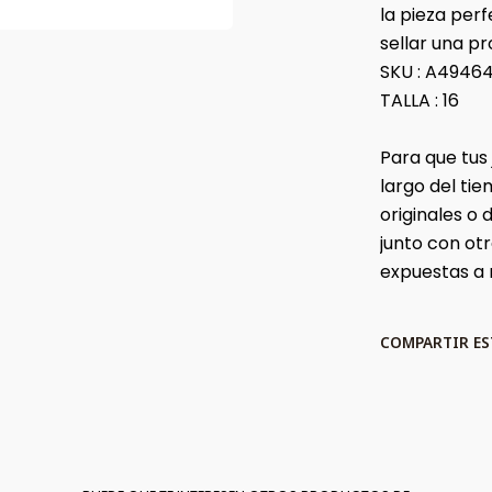
la pieza per
sellar una p
SKU : A4946
TALLA : 16
Para que tus
largo del t
originales o
junto con ot
expuestas a
COMPARTIR E