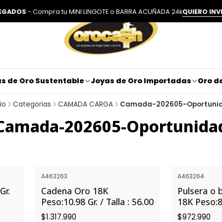
LEGADOS
- Compra tu MINI LINGOTE o BARRA ACUÑADA 24k
QUIERO INV
s de Oro Sustentable
Joyas de Oro Importadas
Oro de
cio
Categorias
CAMADA CARGA
Camada-202605-Oportuni
Camada-202605-Oportunida
A463263
A463264
Gr.
Cadena Oro 18K
Pulsera o 
Peso:10.98 Gr. / Talla : 56.00
18K Peso:8
$1.317.990
$972.990