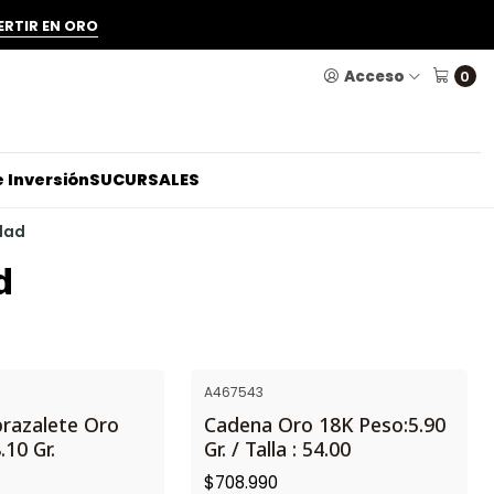
ERTIR EN ORO
Acceso
0
 Inversión
SUCURSALES
dad
d
A467543
brazalete Oro
Cadena Oro 18K Peso:5.90
.10 Gr.
Gr. / Talla : 54.00
$708.990