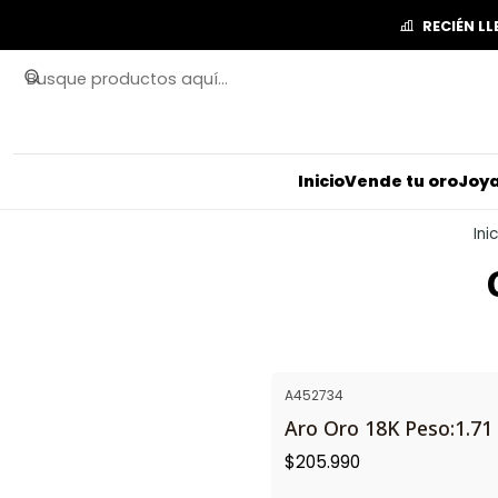
RECIÉN L
Inicio
Vende tu oro
Joya
Ini
A452734
Aro Oro 18K Peso:1.71 
$205.990