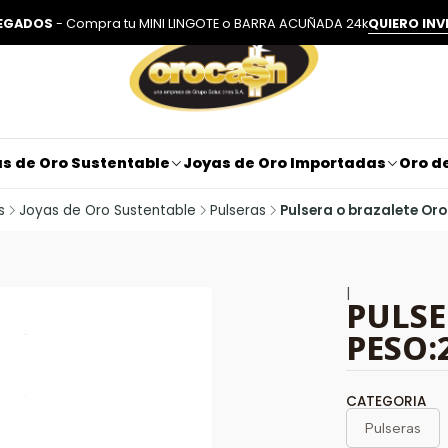
LEGADOS
- Compra tu MINI LINGOTE o BARRA ACUÑADA 24k
QUIERO INV
s de Oro Sustentable
Joyas de Oro Importadas
Oro de
s
Joyas de Oro Sustentable
Pulseras
Pulsera o brazalete Oro
|
PULSE
PESO:2
CATEGORIA
Pulseras