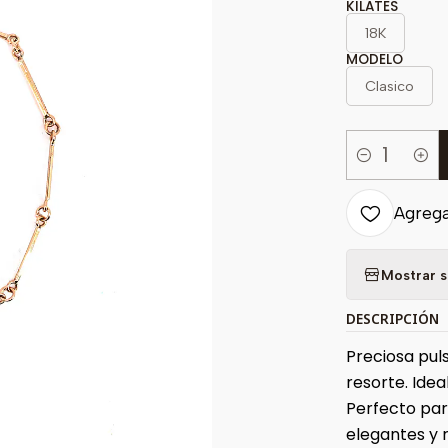
KILATES
18K
MODELO
Clasico
Cantidad
Agregar
Mostrar s
DESCRIPCIÓN
Preciosa pul
resorte. Ide
Perfecto para
elegantes y r