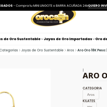
LEGADOS
- Compra tu MINI LINGOTE o BARRA ACUÑADA 24k
QUIERO INV
s de Oro Sustentable
Joyas de Oro Importadas
Oro de
Categorias
Joyas de Oro Sustentable
Aros
Aro Oro 18K Peso:
|
ARO O
CATEGORIA
Aros
KILATES