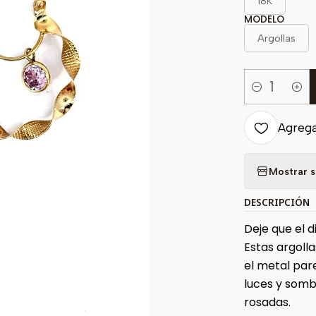
18K
MODELO
Argollas
Cantidad
Agregar
Mostrar s
DESCRIPCIÓN
Deje que el d
Estas argoll
el metal par
luces y somb
rosadas.