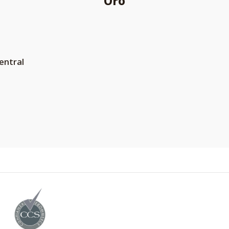
Oro
entral