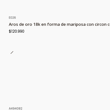
E026
Aros de oro 18k en forma de mariposa con circon c
$120.990
A494082