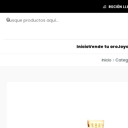
RECIÉN L
Inicio
Vende tu oro
Joya
Inicio
Categ