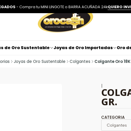
LEGADOS
- Compra tu MINI LINGOTE o BARRA ACUÑADA 24k
QUIERO INV
s de Oro Sustentable
Joyas de Oro Importadas
Oro de
orias
Joyas de Oro Sustentable
Colgantes
Colgante Oro 18K 
|
COLGA
GR.
CATEGORIA
Colgantes