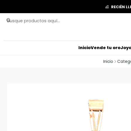
RECIÉN L
Inicio
Vende tu oro
Joya
Inicio
Catego