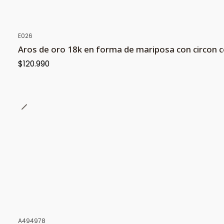
E026
Aros de oro 18k en forma de mariposa con circon c
$120.990
A494978