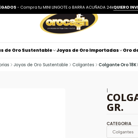
LEGADOS
- Compra tu MINI LINGOTE o BARRA ACUÑADA 24k
QUIERO INV
s de Oro Sustentable
Joyas de Oro Importadas
Oro de
rias
Joyas de Oro Sustentable
Colgantes
Colgante Oro 18K 
|
COLGA
GR.
CATEGORIA
Colgantes