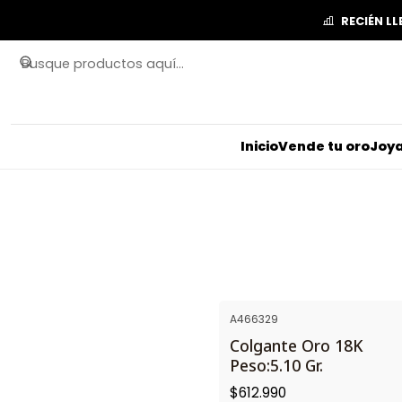
RECIÉN L
Inicio
Vende tu oro
Joya
A466329
Colgante Oro 18K
Peso:5.10 Gr.
$612.990