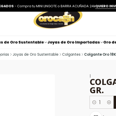
LEGADOS
- Compra tu MINI LINGOTE o BARRA ACUÑADA 24k
QUIERO INV
s de Oro Sustentable
Joyas de Oro Importadas
Oro de
orias
Joyas de Oro Sustentable
Colgantes
Colgante Oro 18K 
|
COLGA
GR.
Cantidad