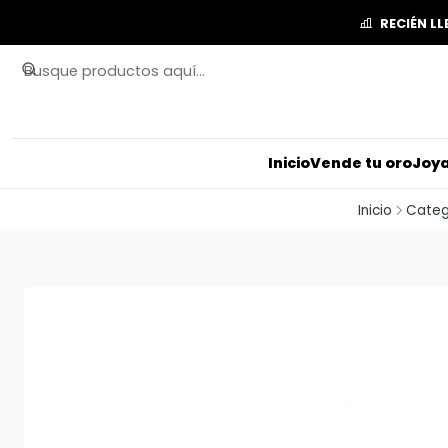
RECIÉN L
Inicio
Vende tu oro
Joya
Inicio
Categ