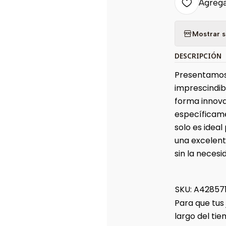
Agregar
Mostrar s
DESCRIPCIÓN
Presentamos 
imprescindib
forma innova
específicame
solo es idea
una excelent
sin la necesi
SKU: A42857
Para que tus
largo del t