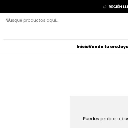
RECIÉN L
Inicio
Vende tu oro
Joya
Puedes probar a bus