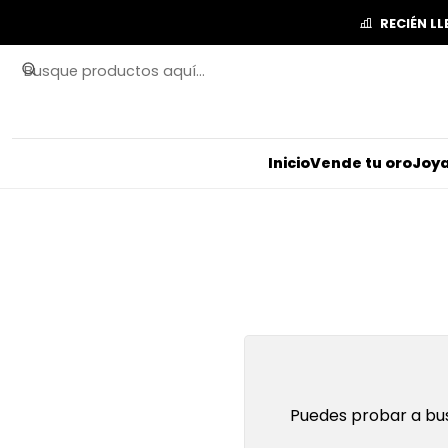
RECIÉN L
Inicio
Vende tu oro
Joya
Puedes probar a bus