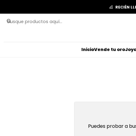
RECIÉN L
Inicio
Vende tu oro
Joya
Puedes probar a bus