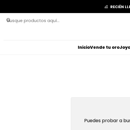
RECIÉN L
Inicio
Vende tu oro
Joya
Puedes probar a bus