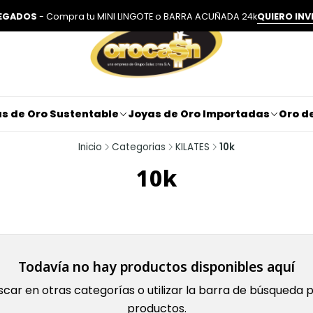
LEGADOS
- Compra tu MINI LINGOTE o BARRA ACUÑADA 24k
QUIERO INV
s de Oro Sustentable
Joyas de Oro Importadas
Oro de
Inicio
Categorias
KILATES
10k
10k
Todavía no hay productos disponibles aquí
car en otras categorías o utilizar la barra de búsqueda 
productos.