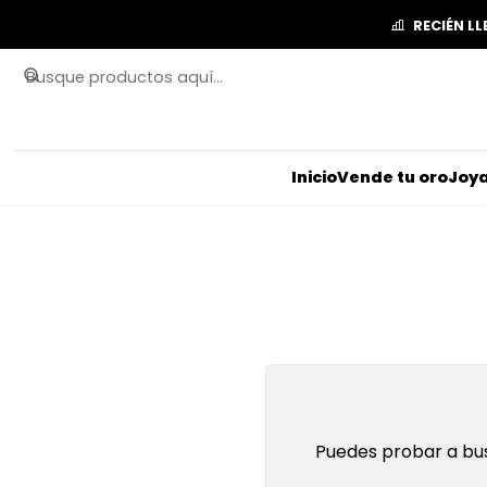
RECIÉN L
Inicio
Vende tu oro
Joya
Puedes probar a bus