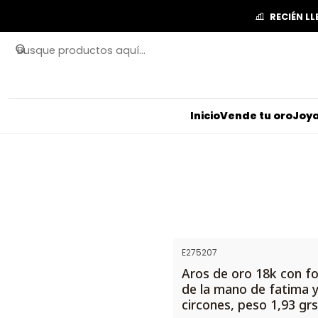
RECIÉN L
Inicio
Vende tu oro
Joya
E275207
Agotado
Aros de oro 18k con f
de la mano de fatima 
circones, peso 1,93 grs