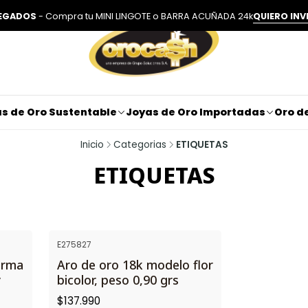
LEGADOS
- Compra tu MINI LINGOTE o BARRA ACUÑADA 24k
QUIERO INV
s de Oro Sustentable
Joyas de Oro Importadas
Oro de
Inicio
Categorias
ETIQUETAS
ETIQUETAS
E275827
orma
Aro de oro 18k modelo flor
y
bicolor, peso 0,90 grs
$137.990