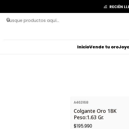
RECIÉN L
Inicio
Vende tu oro
Joya
A463168
Colgante Oro 18K
Peso:1.63 Gr.
$195.990