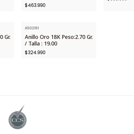
$463.990
A502161
NUEVO
0 Gr.
Anillo Oro 18K Peso:2.70 Gr.
PROXIMAMENTE
/ Talla : 19.00
$324.990