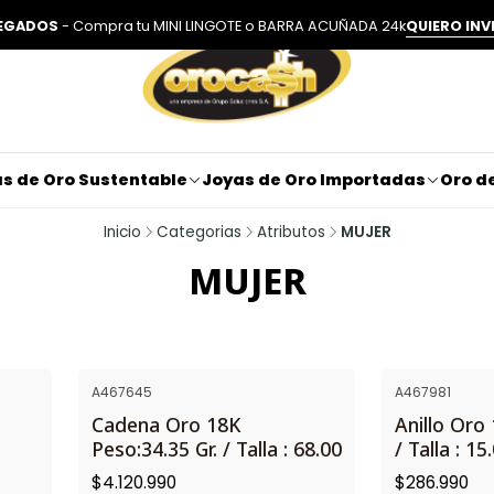
LEGADOS
- Compra tu MINI LINGOTE o BARRA ACUÑADA 24k
QUIERO INV
s de Oro Sustentable
Joyas de Oro Importadas
Oro de
Inicio
Categorias
Atributos
MUJER
MUJER
A467645
A467981
Cadena Oro 18K
Anillo Oro 
Peso:34.35 Gr. / Talla : 68.00
/ Talla : 15
$4.120.990
$286.990