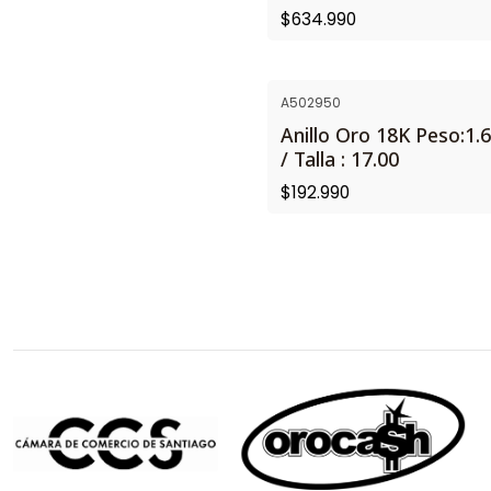
$634.990
A502950
NUEVO
Anillo Oro 18K Peso:1.6
/ Talla : 17.00
$192.990