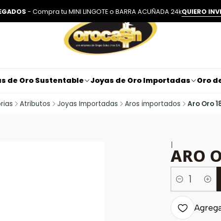
LEGADOS
- Compra tu MINI LINGOTE o BARRA ACUÑADA 24k
QUIERO INV
s de Oro Sustentable
Joyas de Oro Importadas
Oro de
rias
Atributos
Joyas Importadas
Aros importados
Aro Oro 18
|
ARO O
Cantidad
Agregar