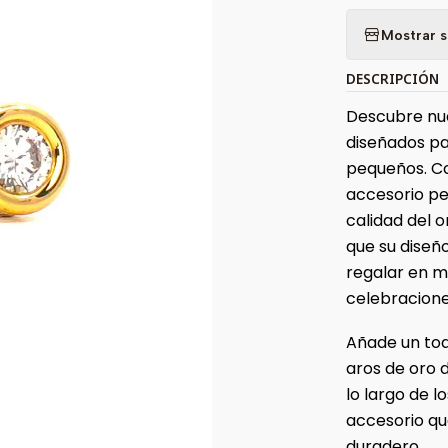
Mostrar s
DESCRIPCIÓN
Descubre nue
diseñados pa
pequeños. Co
accesorio pe
calidad del o
que su diseñ
regalar en 
celebracione
Añade un toq
aros de oro 
lo largo de 
accesorio que
duradero.